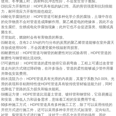
使用。冬季施工时，因材料抗冲击性好，不会发生管子脆裂。
⑶抗应力开裂性好：HDPE具有低的缺口
性、高的剪切强度和
抗刮痕能
力，耐环境应力开裂性能也
稳定
。
⑷耐化学腐蚀性好：HDPE管道可耐多种化学介质的腐蚀，土壤中存在
的化学物质不会对管道造成
降解作用。聚乙烯是电的
绝
缘体，因此不会
发生腐烂、生锈或电化学腐蚀现象；此外它也不会
促进
藻类、
细菌
或
真
菌
生长。
尽管如此，燃烧时会有有害物质的释放。
⑸耐老化，
含有2-2.5%的均匀分布的炭黑的聚乙烯管道能够在室外露天
存放或使用50年，不会因遭受紫外线
辐射
而损害。
⑹
耐磨
性好：HDPE管道与钢管的
耐磨
性
对比
试验表明，HDPE管道的
耐磨
性与钢管相比流动快
。
⑺可挠性好： HDPE管道的柔性使得它容易弯曲，工程上可通过改变管
道走向的方式绕过障碍物，在许多场合，管道的柔性能够减少管件用量
并
降低
安装费用。
⑻水流阻力小：HDPE管道具有光滑的内表面，其曼宁系数为0.009。光
滑的表现和非粘附特性
使
HDPE管道具有较传统管材
输送能力好，同时
也
降低
了管路的压力损失和输水能耗。
⑼搬运方便：HDPE管道比混凝土管道、镀锌管和钢管
轻，它容易搬运
和安装，降低
人力和设备需求，意味着工程的安装费用节省
。
⑽多种
施工方式：HDPE管道具有多种施工
工艺
，除了可以采用传统的
开挖方式进行施工外，还可以采用多种
非开挖
方式
如顶管、定向钻孔、
衬管、裂管等方式进行施工，这对于一些不允许开挖的场所
，因此