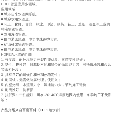
HDPE管道应用多领域
。
应用领域：
■ 城市自来水管网系统。
■ 城乡饮用水管道。
■ 化工、化纤、食品、林业、印染、制
药
、轻工、造纸、冶金等工业的
料液输送管道。
■ 农用灌溉管道。
■ 邮电通讯线路、电力电线保护套管。
■ 矿山砂浆输送管道。
■ 邮电通讯线路、电力电线保护套管。
HDPE给水管的
性能
1. 强度高、耐环境应力开裂性能优良、抗蠕变性能好；
2. 韧性、挠性好，对基础不均和错位的适应能力强，可抵御地震和台风
等恶劣环境；
3. 具有良好的耐候性
和长期热稳定性；
4. 耐腐蚀，
无需
做
防
腐处理，使用
久
；
5. 内壁光滑，水流阻力小，流通能力大，节约施工造价；
6.
耐磨
性好，
抗磨损
；
7. 抗低温冲击性能好，可在-20~40℃温度范围内
使用，冬季施工不受影
响；
产品介绍来自百度百科《
》
HDPE给水管