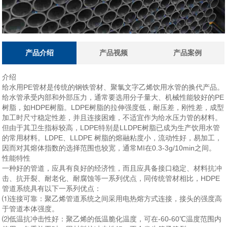
产品介绍
产品视频
产品案例
介绍
给水用PE管材是传统的钢铁管材、聚氯文字乙烯饮用水管的换代产品。
给水管
承受
内部和外部压力，通常要选用分子量大、机械性能较好的PE
树脂，如HDPE树脂。LDPE树脂的拉伸强度低，耐压差，刚性差，成型
加工时尺寸稳定性差，并且连接困难，不适宜作为给水压力管的材料。
但由于其卫生指标较高，LDPE
特别
是LLDPE树脂已成为生产饮用水管
的常用材料。LDPE、LLDPE 树脂的熔融粘度小，流动性好，易加工，
因而对其熔体指数的选择范围也较宽，通常MI在0.3-3g/10min之间。
性能特性
一种好的管道，
应具有良好的经济性，而且应具备接口稳定
、材料抗冲
击、抗开裂、耐老化、耐腐蚀等一系列优点，同传统管材相比，HDPE
管道系统具有以下一系列优点：
⑴连接
可靠
：聚乙烯管道系统之间采用电热熔方式连接，接头的强度高
于管道本体强度。
⑵低温抗冲击性好：聚乙烯的低温脆化温度
，可在-60-60℃温度范围内