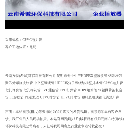
Video
采用规格：CPVC电力管
客户工地位置：昆明
云南方特(希铖)环保科技有限公司 昆明市专业生产HDPE双壁波纹管 钢带增强
聚乙烯螺旋波纹管 中空壁缠绕管 HDPE高分子缠绕结构壁排水管 CPVC电力管
七孔蜂窝管 七孔梅花管 PVC通信管 PVC打井管 HDPE给水管 钢丝网骨架复合
管 PE穿线管 PE灌溉管 UPVC排水管 UPVC给水管 塑料及玻璃钢化粪池厂家
声明：本站视频(相片)等资源均为我司真实的发货视频，视频源采集自客户反
馈、我厂售后人员现场拍摄。本站官网视频(相片)版权所有权归云南方特(希铖)
环保科技有限公司所有，未征得我司同意之行业竞争者转载必究！